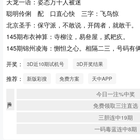
天龙一语：姿态万千人被迷
聪明伶俐 配 口直心快 三字：飞鸟惊
北京圣手：保守派，不敢说，开阔者，就敢干。
145期布衣神算：寺柳泣，易叄屋，贰耙疚。
145期锦州凌海：恻怛之心。相隔二三，号码有
开奖：
3D近10期试机号
3D开奖结果
推荐：
新版彩搜
免费方案
天中APP
今日一注%中奖
推广
免费领取三注直选
三胆连中19期
一码毒蓝连中8期