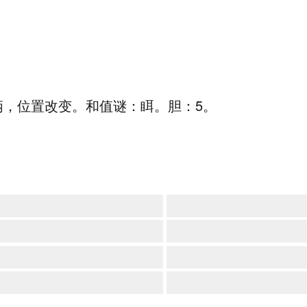
俩，位置改变。和值谜：眲。胆：5。