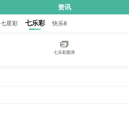
资讯
七乐彩
七星彩
快乐8
七乐彩图库