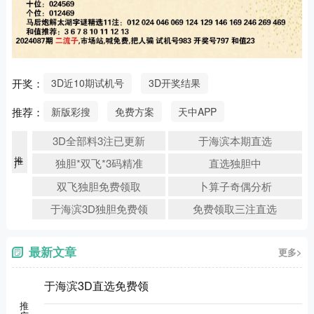
开奖：
3D近10期试机号
3D开奖结果
推荐：
新版彩搜
免费方案
天中APP
3D全部料3注已更新
于海滨本期直选
推广
独胆*双飞*3码精准
直选独胆中
双飞独胆免费领取
卜算子奇偶分析
于海滨3D独胆免费领
免费领取三注直选
最新文章
更多>
于海滨3D直选免费领
推广