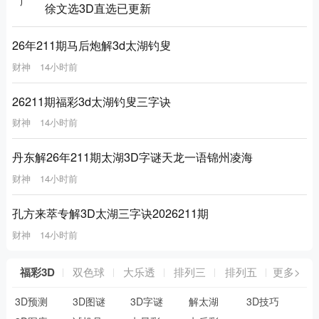
徐文选3D直选已更新
26年211期马后炮解3d太湖钓叟
财神
14小时前
26211期福彩3d太湖钓叟三字诀
财神
14小时前
丹东解26年211期太湖3D字谜天龙一语锦州凌海
财神
14小时前
孔方来萃专解3D太湖三字诀2026211期
财神
14小时前
福彩3D
双色球
大乐透
排列三
排列五
更多>
3D预测
3D图谜
3D字谜
解太湖
3D技巧