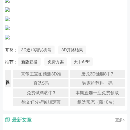
开奖：
3D近10期试机号
3D开奖结果
推荐：
新版彩搜
免费方案
天中APP
真帝王宝图预测3D准
唐龙3D独胆8中7
推广
直选5码
独家推荐料一码
免费试料⑧中3
本期直选一注免费领取
徐文轩分析独胆定蓝
组选形态（限10名）
最新文章
更多>