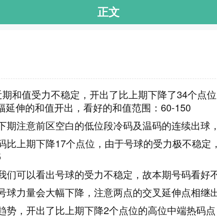
正文
3:3，近期和值受力不稳定，开出了比上期下降了34
延伸的和值开出，看好的和值范围：60-150
下期注意前区空白的低位段冷码及温码的连续出球，看
号码比上期下降17个点位，由于号球的受力极不稳定
5
我们可以看出号球的受力不稳定，故本期号码看好不稳
号球力量会大幅下降，注意两点的交叉延伸点相继出球
降趋势，开出了比上期下降2个点位的高位中端热码