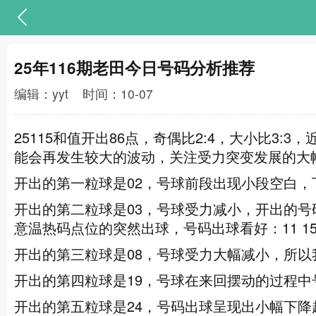
25年116期老田今日号码分析推荐
编辑：yyt
时间：10-07
25115和值开出86点，奇偶比2:4，大小比
能会再发生较大的波动，关注受力突变发展的大幅
开出的第一粒球是02，号球前段出现小段空白，
开出的第二粒球是03，号球受力减小，开出的
意温热码点位的突然出球，号码出球看好：11 1
开出的第三粒球是08，号球受力大幅减小，所以
开出的第四粒球是19，号球在来回摆动的过程中
开出的第五粒球是24，号码出球呈现出小幅下