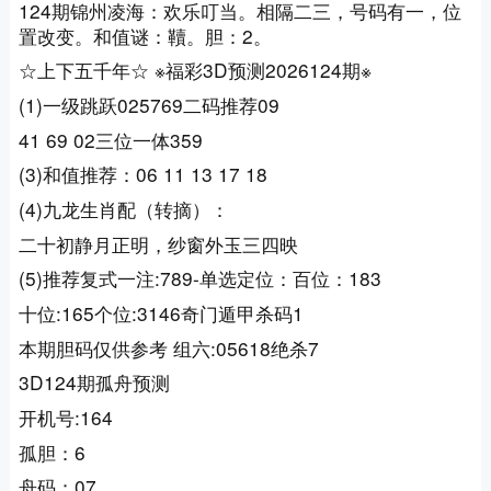
124期锦州凌海：欢乐叮当。相隔二三，号码有一，位
置改变。和值谜：韇。胆：2。
☆上下五千年☆ ※福彩3D预测2026124期※
(1)一级跳跃025769二码推荐09
41 69 02三位一体359
(3)和值推荐：06 11 13 17 18
(4)九龙生肖配（转摘）：
二十初静月正明，纱窗外玉三四映
(5)推荐复式一注:789-单选定位：百位：183
十位:165个位:3146奇门遁甲杀码1
本期胆码仅供参考 组六:05618绝杀7
3D124期孤舟预测
开机号:164
孤胆：6
舟码：07