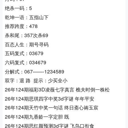
绝杀一码：5
乾坤一语：五指山下
推荐跨度：478
杀和尾：357次杀69
百态人生：期号寻码
五码复式：03679
六码复式：034679
分解式：067——-1234589
双字：退 路 提示：少买全小
26年124期福彩3D凌薇七字真言 樵夫时倒一株松
26年124期思琪四字中奖3d字谜 年年平安
26年124期天竹中奖一句话 终日斋心祷玉宸
26年124期九香龄一字定胆 既
26年124期思红颜预测3d字谜 飞鸟口衔食