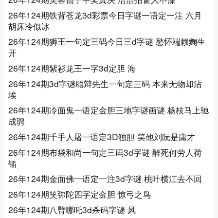
26年124期铁背苍龙3d彩票今日字谜一语定一注 六月
胡床冷似冰
26年124期狮王一句定三码今日三d字谜 愁怀端赖麴生
开
26年124期紫衫龙王一字3d定胆 海
26年124期3d字谜聪辩先生一句定三码 本来无物却沾
埃
26年124期冷面鬼一语定金胆三地字谜画谜 杨枝马上驰
成骋
26年124期千手人屠一语定3D独胆 笑他刘阮是庸才
26年124期布袋和尚一句定三码3d字谜 醉死何劳人荷
锸
26年124期金面佛一语定一注3d字谜 桃叶横江去不回
26年124期笑弥陀四字定金胆 惊弓之鸟
26年124期八臂哪吒3d杀码字谜 风