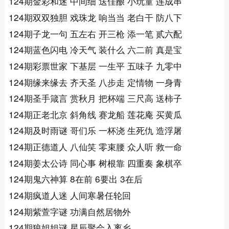
124期金彩和迷 中间细 送佳酿 小玩童 连成串
124期双双独胆 戏珠龙 响当当 老白干 防八下
124期子龙一句 五左右 开三枪 添一笔 贰六配
124期蓝色闪电 冷天气 装什么 六二前 真是宝
124期彩票世家 下基层 一生平 五味子 九零中
124期缘来缘去 齐天圣 八步走 定情物 一身青
124期圣手箴言 赏秋月 把杯端 三尺高 送柿子
124期正老北京 斜角线 赛龙船 莲花庵 买黄瓜
124期及时雨谜 哥们乐 一杯浇 生死仇 造浮屠
124期正德道人 八仙笑 零束腰 众人听 救一命
124期姜太公诗 同心事 树根靠 四重奏 象棋卒
124期鬼六神算 8在前 6要出 3在后
124期疯道人迷 人间寒暑任轮回
124期紫萱字谜 功满自然居物外
124期狼姐姐谜 星辰聚会入离乡