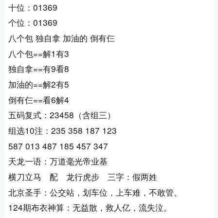
十位：01369
个位：01369
八个包 独自拿 加油的 倒有仨
八个包==解1有3
独自拿==有9看8
加油的==解2有5
倒有仨==看6解4
五码复式：23458（含组三）
组选10注：235 358 187 123
587 013 487 185 457 347
天龙一语：万道毫光帝业基
横刀立马 配 龙行虎步 三字：假两姓
北京圣手：公交站，划车位，上车难，不敢管。
124期布衣神算：无益散，救人亿，流失泣。