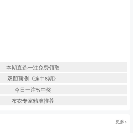
本期直选一注免费领取
双胆预测《连中8期》
今日一注%中奖
布衣专家精准推荐
更多>