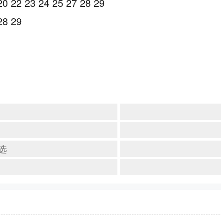
 22 23 24 25 27 28 29
28 29
选