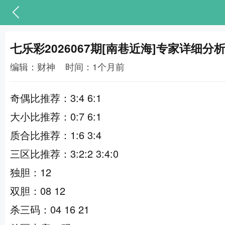
七乐彩2026067期[南巷近海]专家详细分析：
编辑：财神
时间：1个月前
奇偶比推荐：3:4 6:1
大小比推荐：0:7 6:1
质合比推荐：1:6 3:4
三区比推荐：3:2:2 3:4:0
独胆：12
双胆：08 12
杀三码：04 16 21