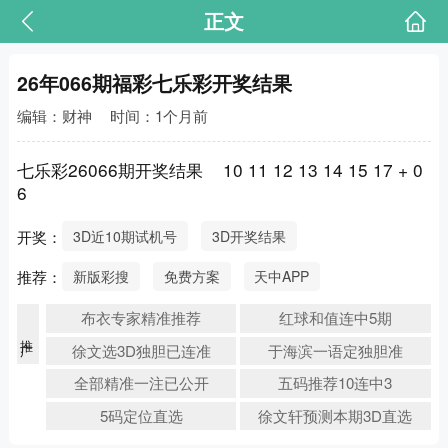
正文
26年066期福彩七乐彩开奖结果
编辑：财神
时间：1个月前
七乐彩26066期开奖结果 10 11 12 13 14 15 17 + 0
6
开奖：
3D近10期试机号
3D开奖结果
推荐：
新版彩搜
免费方案
天中APP
布衣专家精准推荐
红球和值连中5期
推广
徐文选3D独胆已连准
于海滨一语定独胆准
全部精准一注已公开
五码推荐10连中3
5码定位直选
徐文轩预测本期3D直选