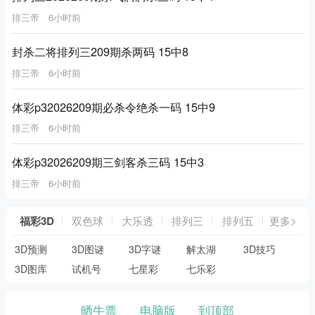
排三帝
6小时前
封杀二将排列三209期杀两码 15中8
排三帝
6小时前
体彩p32026209期必杀令绝杀一码 15中9
排三帝
6小时前
体彩p32026209期三剑客杀三码 15中3
排三帝
6小时前
福彩3D
双色球
大乐透
排列三
排列五
更多>
3D预测
3D图谜
3D字谜
解太湖
3D技巧
3D图库
试机号
七星彩
七乐彩
晒牛票
电脑版
到顶部